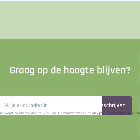
Graag op de hoogte blijven?
Inschrijven
lier wordt beschermd door reCAPTCHA. De
voorwaarden
en
privacy policy
van Google zijn van t