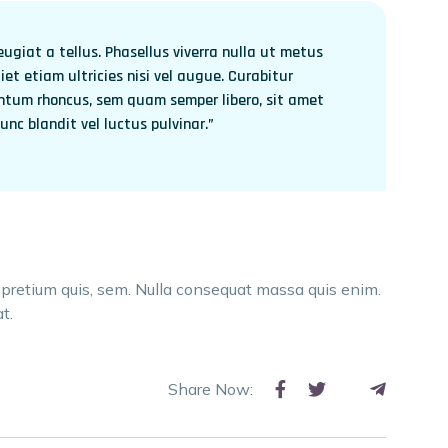
ugiat a tellus. Phasellus viverra nulla ut metus
et etiam ultricies nisi vel augue. Curabitur
mentum rhoncus, sem quam semper libero, sit amet
c blandit vel luctus pulvinar.”
, pretium quis, sem. Nulla consequat massa quis enim.
t.
Share Now: