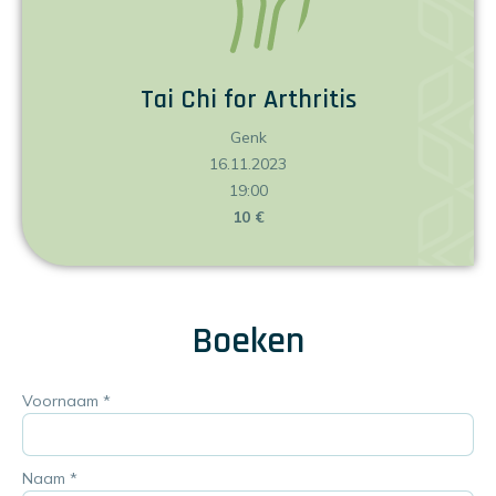
Tai Chi for Arthritis
Genk
16.11.2023
19:00
10 €
Boeken
Voornaam
*
Naam
*