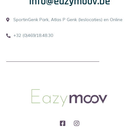
info@eazymoov.be
SportinGenk Park, Atlas P Genk (leslocaties) en Online
+32 (0)469/18.48.30