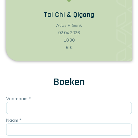
Tai Chi & Qigong
Atlas P Genk
02.04.2026
18:30
6 €
Boeken
Voornaam
*
Naam
*