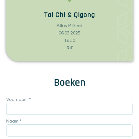
Tai Chi & Qigong
Atlas P Genk
06.03.2025
18:30
6 €
Boeken
Voornaam
*
Naam
*