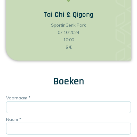
Tai Chi & Qigong
SportinGenk Park
07.10.2024
10:00
6 €
Boeken
Voornaam
*
Naam
*