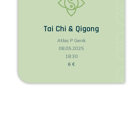
Tai Chi & Qigong
Atlas P Genk
08.05.2025
18:30
6 €