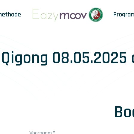
methode
Progra
& Qigong 08.05.2025
Bo
Voornaam
*