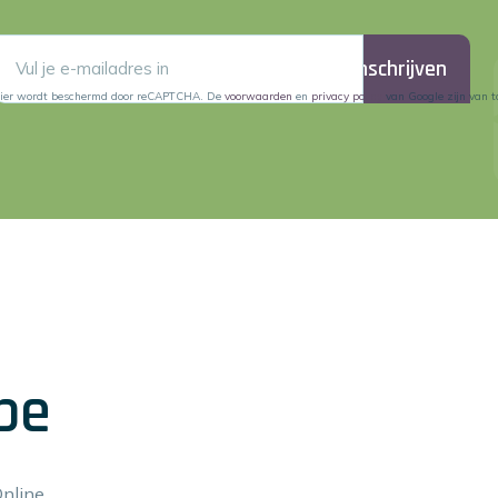
Inschrijven
lier wordt beschermd door reCAPTCHA. De
voorwaarden
en
privacy policy
van Google zijn van t
be
Online