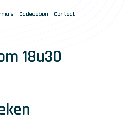
mma’s
Cadeaubon
Contact
 om 18u30
eken