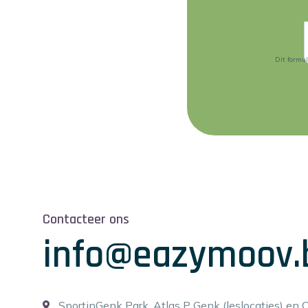
Dit formu
Contacteer ons
info@eazymoov.
SportinGenk Park, Atlas P Genk (leslocaties) en 