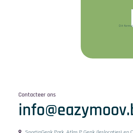
Dit formu
Contacteer ons
info@eazymoov.
SportinGenk Park, Atlas P Genk (leslocaties) en 