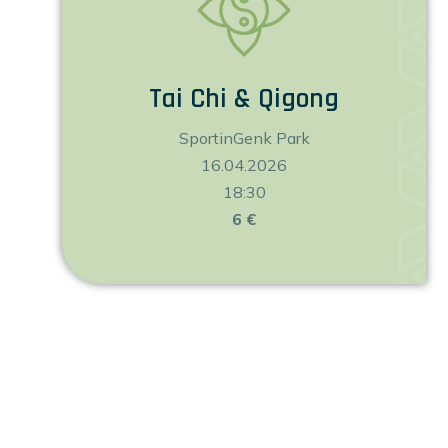
Tai Chi & Qigong
SportinGenk Park
16.04.2026
18:30
6 €