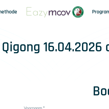
methode
Progra
& Qigong 16.04.2026
Bo
Voornaam
*