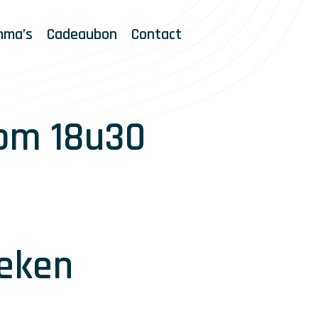
mma’s
Cadeaubon
Contact
 om 18u30
eken