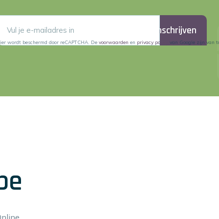
Inschrijven
lier wordt beschermd door reCAPTCHA. De
voorwaarden
en
privacy policy
van Google zijn van t
be
Online