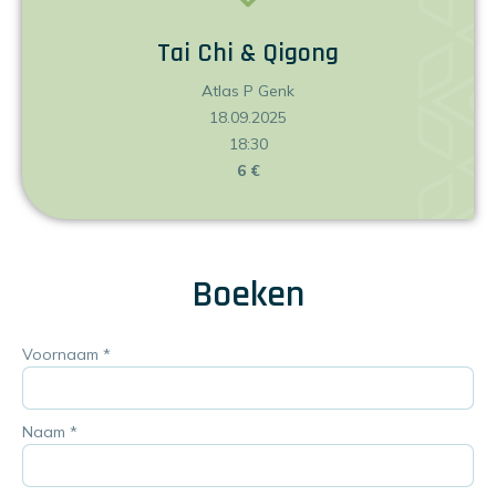
Tai Chi & Qigong
Atlas P Genk
18.09.2025
18:30
6 €
Boeken
Voornaam
*
Naam
*