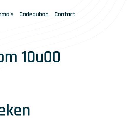
mma’s
Cadeaubon
Contact
 om 10u00
eken