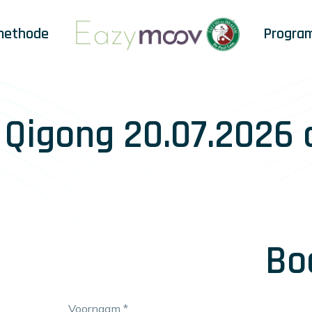
methode
Progra
& Qigong 20.07.2026
Bo
Voornaam
*