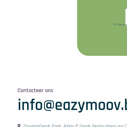
Dit formu
Contacteer ons
info@eazymoov.
SportinGenk Park, Atlas P Genk (leslocaties) en 