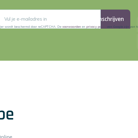
Inschrijven
lier wordt beschermd door reCAPTCHA. De
voorwaarden
en
privacy policy
van Google zijn van t
be
Online