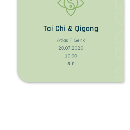
Tai Chi & Qigong
Atlas P Genk
20.07.2026
10:00
6 €