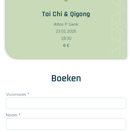
Tai Chi & Qigong
Atlas P Genk
23.01.2025
18:30
6 €
Boeken
Voornaam
*
Naam
*