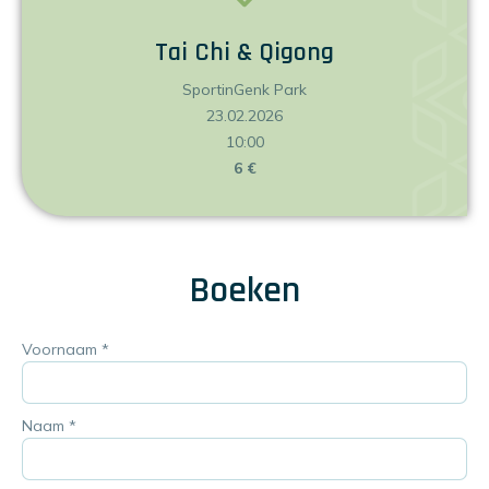
Tai Chi & Qigong
SportinGenk Park
23.02.2026
10:00
6 €
Boeken
Voornaam
*
Naam
*