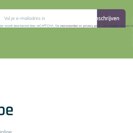
Inschrijven
lier wordt beschermd door reCAPTCHA. De
voorwaarden
en
privacy policy
van Google zijn van t
be
Online