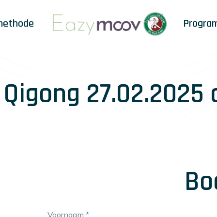
methode
Progra
& Qigong 27.02.2025
Bo
Voornaam
*