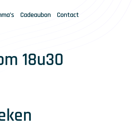
mma’s
Cadeaubon
Contact
 om 18u30
eken