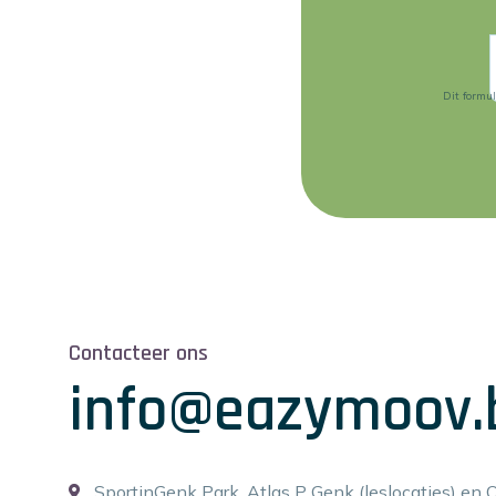
Dit formu
Contacteer ons
info@eazymoov.
SportinGenk Park, Atlas P Genk (leslocaties) en 