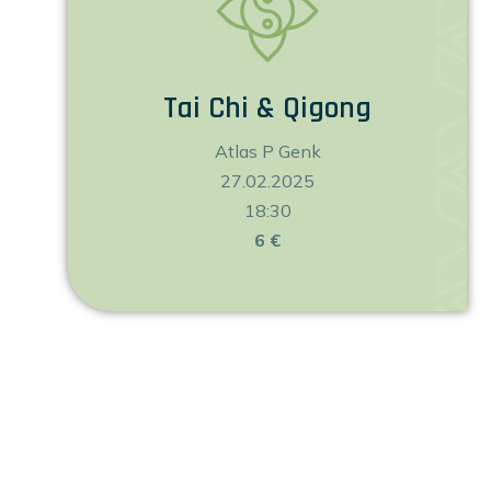
Tai Chi & Qigong
Atlas P Genk
27.02.2025
18:30
6 €