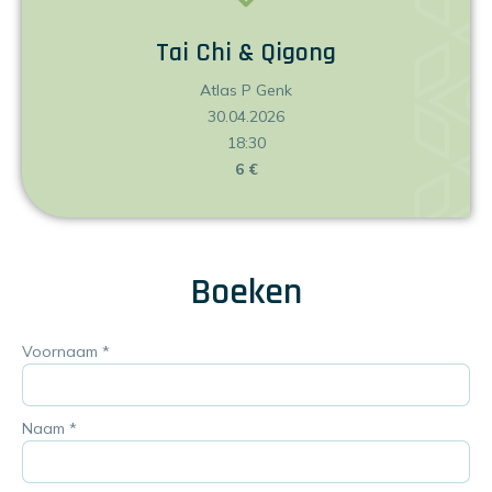
Tai Chi & Qigong
Atlas P Genk
30.04.2026
18:30
6 €
Boeken
Voornaam
*
Naam
*